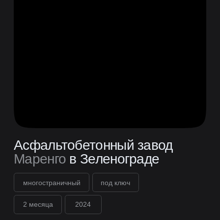
Федеральная сеть
кофейных баров
Coffee
Way
многостраничный
под ключ
4 месяца
2023
смотреть сайт