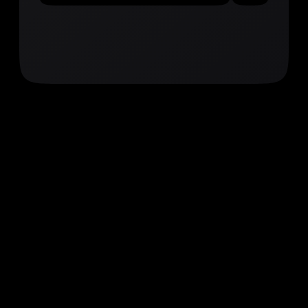
2020—
2024
ПОРТФОЛИО
Реализовал
более
50 проектов
.