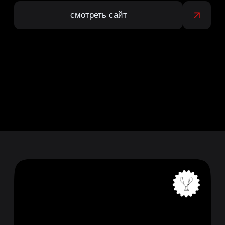
Авторская одежда ручной
работы
VENALU
лендинг
под ключ
1,5 месяца
2022
смотреть сайт