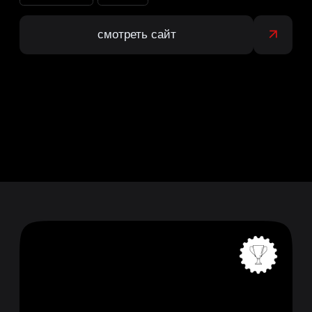
Асфальтобетонный завод
Маренго
в Зеленограде
многостраничный
под ключ
2 месяца
2024
смотреть сайт