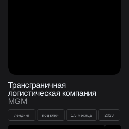
04 /
be
Прототипирование
05 /
be
Отрисовка дизайна
06 /
be
Вёрстка и адаптив
07 /
be
Настройка и запуск