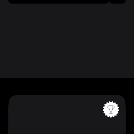
смотреть сайт
ПРЕИМУЩЕСТВА
Со мной легко
работать
и сотрудничать
.